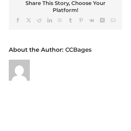
Share This Story, Choose Your
Platform!
Facebook
X
Reddit
LinkedIn
WhatsApp
Tumblr
Pinterest
Vk
Xing
Email
About the Author:
CCBages