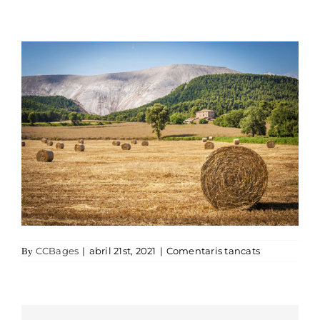
a Muntanya d
CCBages
|
abril 21st, 2021
|
Comentaris tancats
By