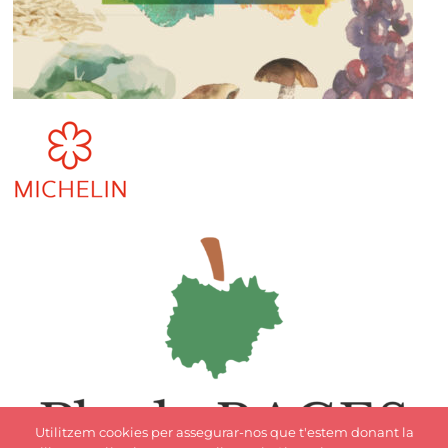
Utilitzem cookies per assegurar-nos que t'estem donant la