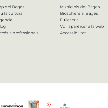
op del Bages
Municipis del Bages
iu la cultura
Biosphere al Bages
genda
Fulleteria
log
Vull aparèixer a la web
ccés a professionals
Accessibilitat