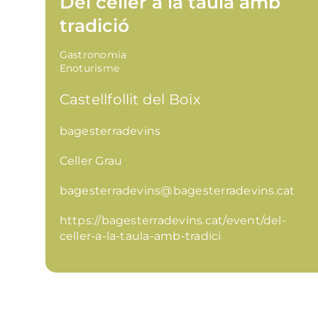
Del celler a la taula amb
tradició
Gastronomia
Enoturisme
Castellfollit del Boix
bagesterradevins
Celler Grau
bagesterradevins@bagesterradevins.cat
https://bagesterradevins.cat/event/del-
celler-a-la-taula-amb-tradici