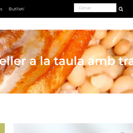
Search for:
ls
Butlletí
Natura
Cultura
Gastronomia
eller a la taula amb tr