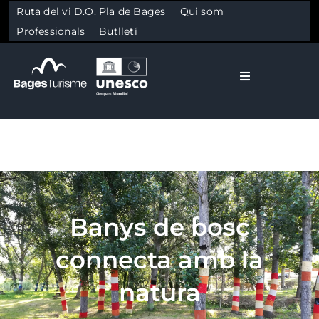
Ruta del vi D.O. Pla de Bages
Qui som
Professionals
Butlletí
Toggle Naviga
El Bages
Natura
Skip to content
Cultura
Banys de bosc
connecta amb la
Gastronomia
natura
Planifica