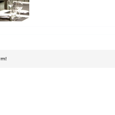
estaurantmon
rm!