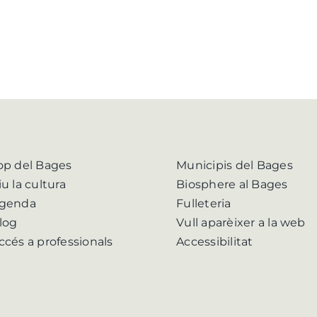
op del Bages
Municipis del Bages
iu la cultura
Biosphere al Bages
genda
Fulleteria
log
Vull aparèixer a la web
ccés a professionals
Accessibilitat