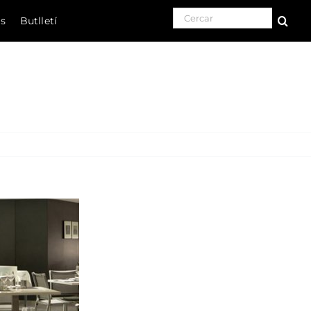
Search for:
ls
Butlletí
Natura
Cultura
Gastronomia