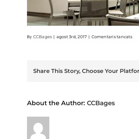
a r
CCBages
|
agost 3rd, 2017
|
Comentaris tancats
By
Share This Story, Choose Your Platfo
About the Author:
CCBages