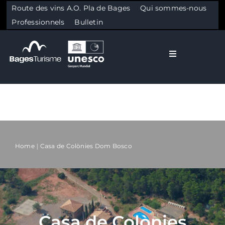
Route des vins A.O. Pla de Bages
Qui sommes-nous
Professionnels
Bulletin
Toggle Naviga
El Bages
Nature
Skip to content
Culture
Home
Casa de Colònies Dom Bosco
Gastronomie
Planifier votre séjour
Casa de Colònies