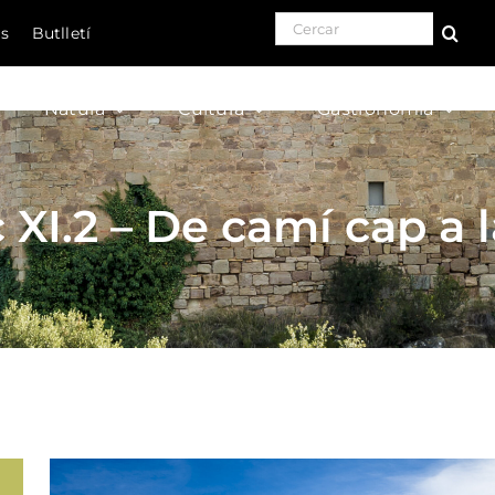
Search for:
ls
Butlletí
Natura
Cultura
Gastronomia
 XI.2 – De camí cap a 