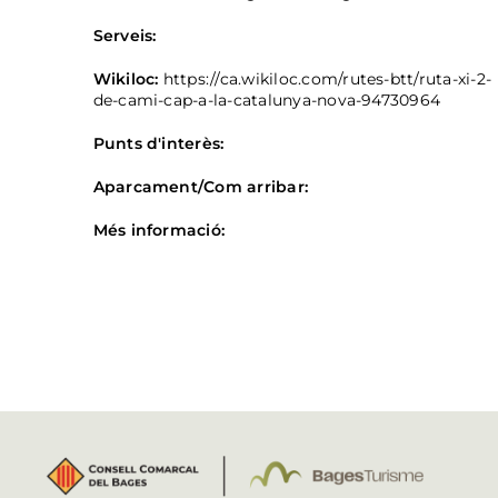
Serveis:
Wikiloc:
https://ca.wikiloc.com/rutes-btt/ruta-xi-2-
de-cami-cap-a-la-catalunya-nova-94730964
Punts d'interès:
Aparcament/Com arribar:
Més informació: