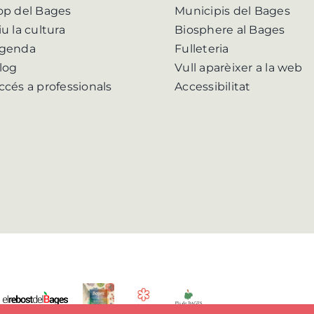
op del Bages
Municipis del Bages
iu la cultura
Biosphere al Bages
genda
Fulleteria
log
Vull aparèixer a la web
ccés a professionals
Accessibilitat