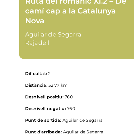
Ruta del romànic XI.2 – De
camí cap a la Catalunya
Nova
Aguilar de Segarra
Rajadell
Dificultat:
2
Distància:
32,77 km
Desnivell positiu:
760
Desnivell negatiu:
760
Punt de sortida:
Aguilar de Segarra
Punt d'arribada:
Aguilar de Segarra