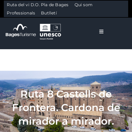
Ruta del vi D.O. Pla de Bages
Qui som
Professionals
Butlletí
Toggle Naviga
El Bages
Natura
Skip to content
Cultura
Ruta 8 Castells de
Frontera. Cardona de
Gastronomia
mirador a mirador.
Planifica