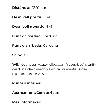
Distància:
23,91 km
Desnivell positiu:
641
Desnivell negatiu:
641
Punt de sortida:
Cardona
Punt d'arribada:
Cardona
Serveis:
Wikiloc:
https://ca.wikiloc.com/rutes-btt/ruta-8-
cardona-de-mirador-a-mirador-castells-de-
frontera-119413275
Punts d'interès:
Aparcament/Com arribar:
Més informació: