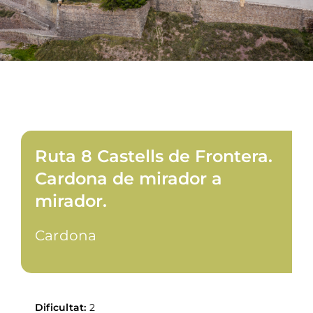
Ruta 8 Castells de Frontera.
Cardona de mirador a
mirador.
Cardona
Dificultat:
2