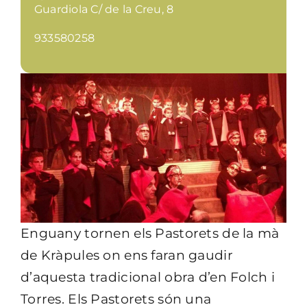
Guardiola C/ de la Creu, 8
933580258
Enguany tornen els Pastorets de la mà
de Kràpules on ens faran gaudir
d’aquesta tradicional obra d’en Folch i
Torres. Els Pastorets són una