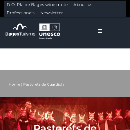
D.O. Pla de Bages wine route
About us
Professionals
Newsletter
Toggle Naviga
El Bages
Nature
Skip to content
Culture
Home
Pastorets de Guardiola
Gastronomy
Plan your trip
Pastorets de