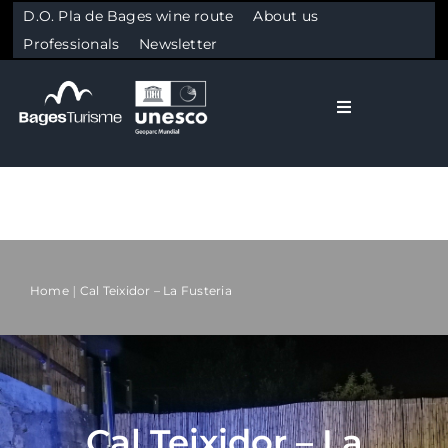
D.O. Pla de Bages wine route
About us
Professionals
Newsletter
Toggle Naviga
El Bages
Nature
Skip to content
Culture
Home
Cal Teixidor – La Fusteria
Gastronomy
Plan your trip
Cal Teixidor – La