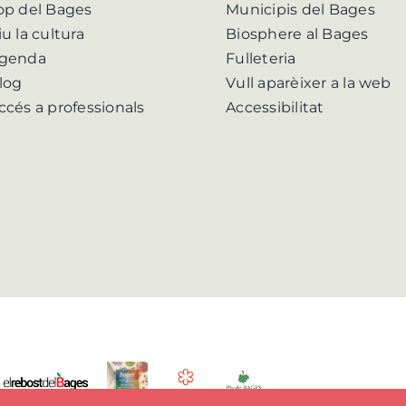
op del Bages
Municipis del Bages
iu la cultura
Biosphere al Bages
genda
Fulleteria
log
Vull aparèixer a la web
ccés a professionals
Accessibilitat