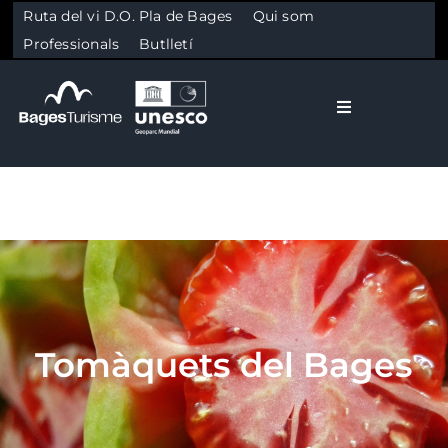
Ruta del vi D.O. Pla de Bages
Qui som
Professionals
Butlletí
Toggle Naviga
El Bages
Natura
Skip to content
Cultura
Tomàquets del Bages
Gastronomia
Planifica