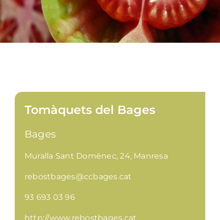
Tomàquets del Bages
Bages
Muralla Sant Domènec, 24, Manresa
rebostbages@ccbages.cat
93 693 03 96
http://www.rebostbages.cat