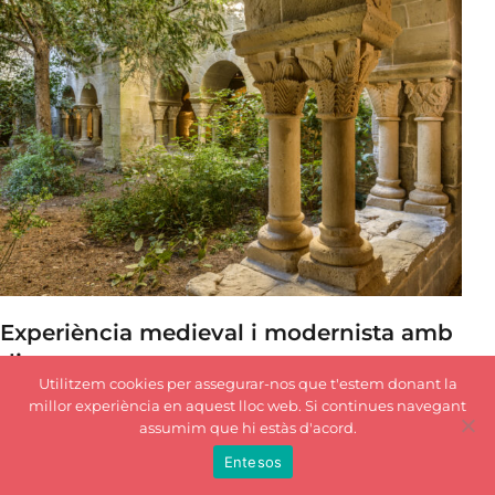
Experiència medieval i modernista amb
dinar
Utilitzem cookies per assegurar-nos que t'estem donant la
millor experiència en aquest lloc web. Si continues navegant
De dimarts a diumenge i festius
assumim que hi estàs d'acord.
Viu una experiència completa al Món Sant Benet i
Entesos
descobreix els racons del monestir medieval a més