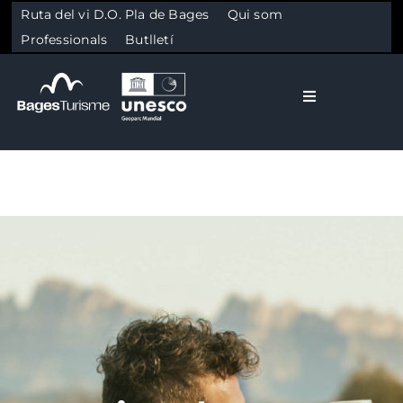
Ruta del vi D.O. Pla de Bages
Qui som
Professionals
Butlletí
Toggle Naviga
El Bages
Natura
Skip to content
Cultura
Gastronomia
Planifica