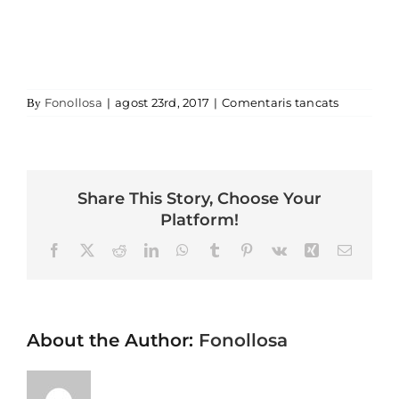
a LA TIN
Fonollosa
|
agost 23rd, 2017
|
Comentaris tancats
By
Share This Story, Choose Your
Platform!
Facebook
X
Reddit
LinkedIn
WhatsApp
Tumblr
Pinterest
Vk
Xing
Email
About the Author:
Fonollosa